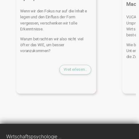
Mach
Wenn wir den Fokus nur auf die Inhalte
legen und den Einfluss der Form
VUCA. E
vergessen, verschenken wir tolle
Urspru
Erkenntnisse.
Wirtsc
besten
Warum betrachten wir also nicht viel
öfter das WIE, um besser
Wie be
voranzukommen?
Untern
die Zu
Weiterlesen...
Wirtschaftspsychologie ...