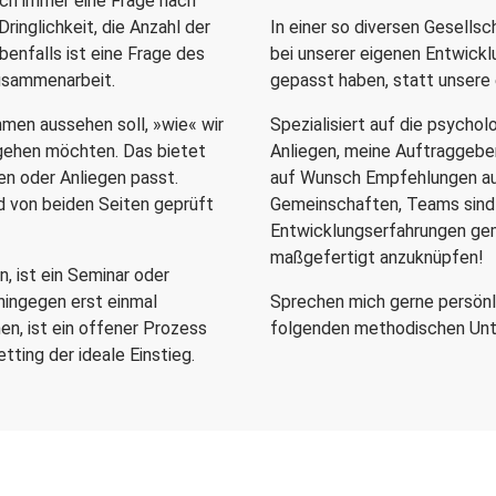
uch immer eine Frage nach
Dringlichkeit, die Anzahl der
In einer so diversen Gesells
benfalls ist eine Frage des
bei unserer eigenen Entwick
usammenarbeit.
gepasst haben, statt unsere 
hmen aussehen soll, »wie« wir
Spezialisiert auf die psychol
gehen möchten. Das bietet
Anliegen, meine Auftraggeber
en oder Anliegen passt.
auf Wunsch Empfehlungen a
d von beiden Seiten geprüft
Gemeinschaften, Teams sind b
Entwicklungserfahrungen gem
maßgefertigt anzuknüpfen!
, ist ein Seminar oder
ingegen erst einmal
Sprechen mich gerne persönli
n, ist ein offener Prozess
folgenden methodischen Unt
tting der ideale Einstieg.