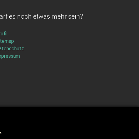
arf es noch etwas mehr sein?
ofil
itemap
atenschutz
mpressum
.