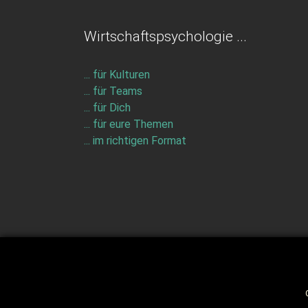
Wirtschaftspsychologie ...
... für Kulturen
... für Teams
... für Dich
... für eure Themen
... im richtigen Format